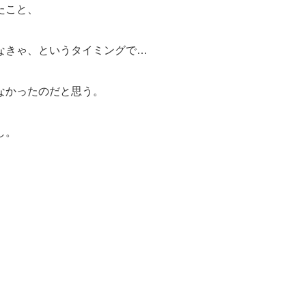
たこと、
なきゃ、というタイミングで…
なかったのだと思う。
し。
、