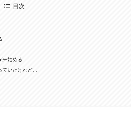
目次
る
が来始める
っていたけれど…