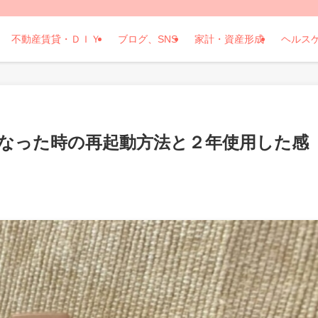
不動産賃貸・ＤＩＹ
ブログ、SNS
家計・資産形成
ヘルス
真っ暗になった時の再起動方法と２年使用した感