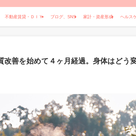
不動産賃貸・ＤＩＹ
ブログ、SNS
家計・資産形成
ヘルス
体質改善を始めて４ヶ月経過。身体はどう