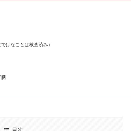
症ではなことは検査済み）
腎臓
目次