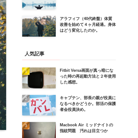
アラフィフ（40代終盤）体質
改善を始めて４ヶ月経過。身体
はどう変化したのか。
人気記事
Fitbit Versa画面が真っ暗にな
った時の再起動方法と２年使用
した感想。
キャプテン、部長の親が役員に
なるべきかどうか。部活の保護
者会役員決め。
Macbook Air ミッドナイトの
指紋問題 汚れは目立つか