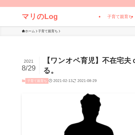
マリのLog
子育て親育ち
ホーム
子育て親育ち
【ワンオペ育児】不在宅夫
2021
8/29
る。
2021-02-13
2021-08-29
子育て親育ち