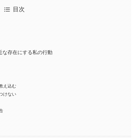
目次
近な存在にする私の行動
教え込む
つけない
告