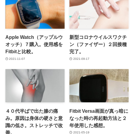
Apple Watch（アップルウ
新型コロナウイルスワクチ
オッチ）７購入。使用感を
ン（ファイザー）２回接種
Fitbitと比較。
完了。
2021-11-07
2021-09-17
４０代半ばで出た膝の痛
Fitbit Versa画面が真っ暗に
み。原因は身体の硬さと意
なった時の再起動方法と２
識の低さ。ストレッチで改
年使用した感想。
善。
2021-05-19