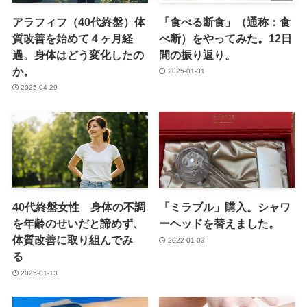
アラフィフ（40代終盤）体
「食べる断食」（通称：食
質改善を始めて４ヶ月経
べ断）をやってみた。12日
過。身体はどう変化したの
間の振り返り。
か。
2025-01-31
2025-04-29
40代終盤女性 身体の不調
「ミラブル」購入。シャワ
を年齢のせいだと諦めず、
ーヘッドを替えました。
体質改善に取り組んでみ
2022-01-03
る
2025-01-13