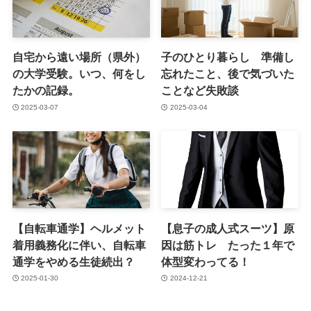
自宅から遠い場所（県外）
子のひとり暮らし 準備し
の大学受験。いつ、何をし
忘れたこと、後で気づいた
たかの記録。
ことなど失敗談
2025-03-07
2025-03-04
【自転車通学】ヘルメット
【息子の成人式スーツ】原
着用義務化に伴い、自転車
因は筋トレ たった１年で
通学をやめる生徒続出？
体型変わってる！
2025-01-30
2024-12-21