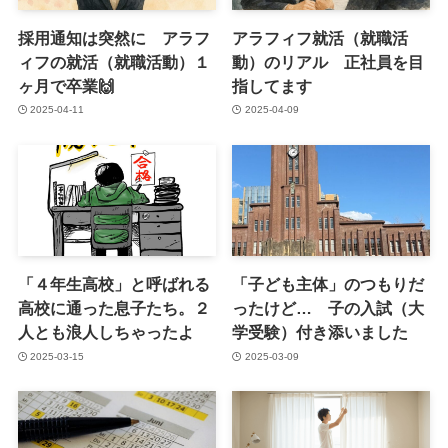
採用通知は突然に アラフ
アラフィフ就活（就職活
ィフの就活（就職活動）１
動）のリアル 正社員を目
ヶ月で卒業🙌
指してます
2025-04-11
2025-04-09
「４年生高校」と呼ばれる
「子ども主体」のつもりだ
高校に通った息子たち。２
ったけど… 子の入試（大
人とも浪人しちゃったよ
学受験）付き添いました
2025-03-15
2025-03-09