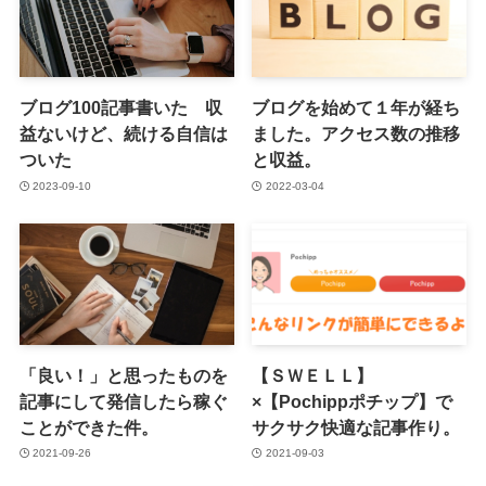
ブログ100記事書いた 収
ブログを始めて１年が経ち
益ないけど、続ける自信は
ました。アクセス数の推移
ついた
と収益。
2023-09-10
2022-03-04
「良い！」と思ったものを
【ＳＷＥＬＬ】
記事にして発信したら稼ぐ
×【Pochippポチップ】で
ことができた件。
サクサク快適な記事作り。
2021-09-26
2021-09-03