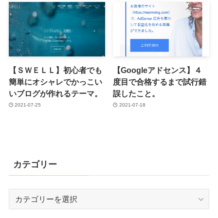
【ＳＷＥＬＬ】初心者でも
【Googleアドセンス】４
簡単にオシャレでかっこい
度目で合格するまで試行錯
いブログが作れるテーマ。
誤したこと。
2021-07-25
2021-07-18
カテゴリー
カ
テ