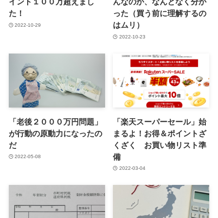
イント１００万超えまし
んなのか、なんとなく分か
た！
った（買う前に理解するの
はムリ）
2022-10-29
2022-10-23
「老後２０００万円問題」
「楽天スーパーセール」始
が行動の原動力になったの
まるよ！お得＆ポイントざ
だ
くざく お買い物リスト準
備
2022-05-08
2022-03-04