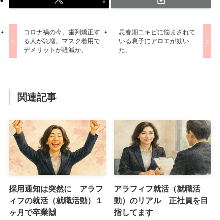
コロナ禍の今、歯列矯正す
思春期ニキビに悩まされて
る人が急増。マスク着用で
いる息子にアロエが効い
デメリットが軽減か。
た。
関連記事
採用通知は突然に アラフ
アラフィフ就活（就職活
ィフの就活（就職活動）１
動）のリアル 正社員を目
ヶ月で卒業🙌
指してます