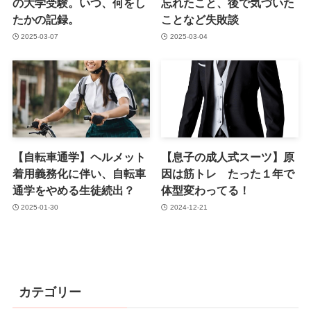
の大学受験。いつ、何をし
忘れたこと、後で気づいた
たかの記録。
ことなど失敗談
2025-03-07
2025-03-04
【自転車通学】ヘルメット
【息子の成人式スーツ】原
着用義務化に伴い、自転車
因は筋トレ たった１年で
通学をやめる生徒続出？
体型変わってる！
2025-01-30
2024-12-21
カテゴリー