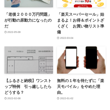
「老後２０００万円問題」
「楽天スーパーセール」始
が行動の原動力になったの
まるよ！お得＆ポイントざ
だ
くざく お買い物リスト準
備
2022-05-08
2022-03-04
【ふるさと納税】ワンスト
無料の１年を待たずに「楽
ップ特例 引っ越ししたら
天モバイル」をやめた理
どうする？
由。
2022-02-08
2022-01-02