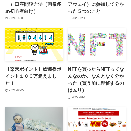
ー）口座開設方法（画像多
アウェイ）に参加して分か
め初心者向け）
った５つのこと
2023-05-06
2023-02-05
【楽天ポイント】総獲得ポ
NFTを買ったらNFTってな
イント１００万超えまし
んなのか、なんとなく分か
た！
った（買う前に理解するの
はムリ）
2022-10-29
2022-10-23